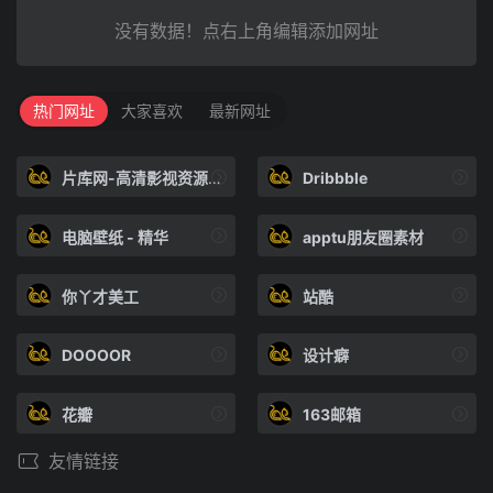
没有数据！点右上角编辑添加网址
热门网址
大家喜欢
最新网址
片库网-高清影视资源下载
Dribbble
电脑壁纸 - 精华
apptu朋友圈素材
你丫才美工
站酷
DOOOOR
设计癖
花瓣
163邮箱
友情链接