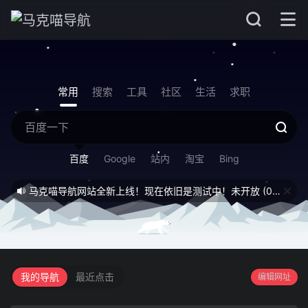
常用
搜索
工具
社区
生活
求职
百度
Google
站内
淘宝
Bing
马克喵导航网站全新上线！现在依旧是测试中！未开放
(08/07)
我的导航
最近点击
编辑网址